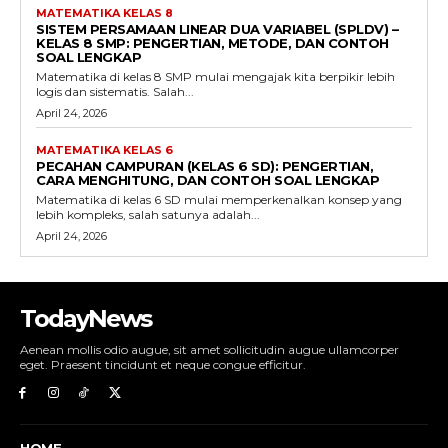
MATEMATIKA KELAS 8
SISTEM PERSAMAAN LINEAR DUA VARIABEL (SPLDV) –
KELAS 8 SMP: PENGERTIAN, METODE, DAN CONTOH
SOAL LENGKAP
Matematika di kelas 8 SMP mulai mengajak kita berpikir lebih
logis dan sistematis. Salah...
April 24, 2026
MATEMATIKA KELAS 6
PECAHAN CAMPURAN (KELAS 6 SD): PENGERTIAN,
CARA MENGHITUNG, DAN CONTOH SOAL LENGKAP
Matematika di kelas 6 SD mulai memperkenalkan konsep yang
lebih kompleks, salah satunya adalah...
April 24, 2026
TodayNews
Aenean mollis odio augue, sit amet sollicitudin augue ullamcorper
eget. Praesent tincidunt et neque congue efficitur.
HOME