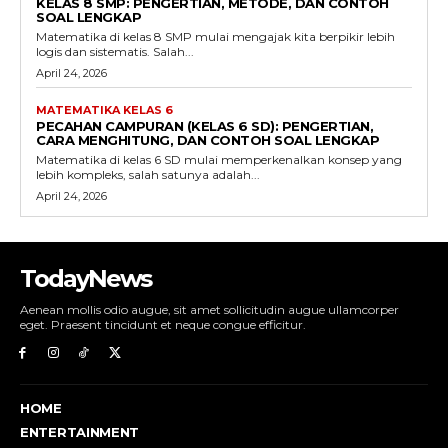
KELAS 8 SMP: PENGERTIAN, METODE, DAN CONTOH
SOAL LENGKAP
Matematika di kelas 8 SMP mulai mengajak kita berpikir lebih
logis dan sistematis. Salah...
April 24, 2026
MATEMATIKA KELAS 6
PECAHAN CAMPURAN (KELAS 6 SD): PENGERTIAN,
CARA MENGHITUNG, DAN CONTOH SOAL LENGKAP
Matematika di kelas 6 SD mulai memperkenalkan konsep yang
lebih kompleks, salah satunya adalah...
April 24, 2026
TodayNews
Aenean mollis odio augue, sit amet sollicitudin augue ullamcorper
eget. Praesent tincidunt et neque congue efficitur.
HOME
ENTERTAINMENT