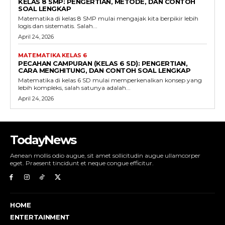
KELAS 8 SMP: PENGERTIAN, METODE, DAN CONTOH
SOAL LENGKAP
Matematika di kelas 8 SMP mulai mengajak kita berpikir lebih
logis dan sistematis. Salah...
April 24, 2026
MATEMATIKA KELAS 6
PECAHAN CAMPURAN (KELAS 6 SD): PENGERTIAN,
CARA MENGHITUNG, DAN CONTOH SOAL LENGKAP
Matematika di kelas 6 SD mulai memperkenalkan konsep yang
lebih kompleks, salah satunya adalah...
April 24, 2026
TodayNews
Aenean mollis odio augue, sit amet sollicitudin augue ullamcorper
eget. Praesent tincidunt et neque congue efficitur.
HOME
ENTERTAINMENT