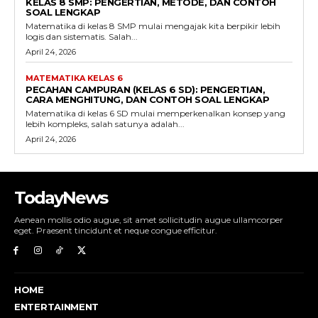
KELAS 8 SMP: PENGERTIAN, METODE, DAN CONTOH
SOAL LENGKAP
Matematika di kelas 8 SMP mulai mengajak kita berpikir lebih
logis dan sistematis. Salah...
April 24, 2026
MATEMATIKA KELAS 6
PECAHAN CAMPURAN (KELAS 6 SD): PENGERTIAN,
CARA MENGHITUNG, DAN CONTOH SOAL LENGKAP
Matematika di kelas 6 SD mulai memperkenalkan konsep yang
lebih kompleks, salah satunya adalah...
April 24, 2026
TodayNews
Aenean mollis odio augue, sit amet sollicitudin augue ullamcorper
eget. Praesent tincidunt et neque congue efficitur.
HOME
ENTERTAINMENT