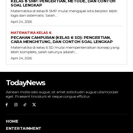
KELAS 8 SMP: PENGERTIAN, METODE, DAN CONTOH
SOAL LENGKAP
Matematika di kelas 8 SMP mulai mengajak kita berpikir lebih
logis dan sistematis. Salah...
April 24, 2026
MATEMATIKA KELAS 6
PECAHAN CAMPURAN (KELAS 6 SD): PENGERTIAN,
CARA MENGHITUNG, DAN CONTOH SOAL LENGKAP
Matematika di kelas 6 SD mulai memperkenalkan konsep yang
lebih kompleks, salah satunya adalah...
April 24, 2026
TodayNews
Aenean mollis odio augue, sit amet sollicitudin augue ullamcorper
eget. Praesent tincidunt et neque congue efficitur.
HOME
ENTERTAINMENT