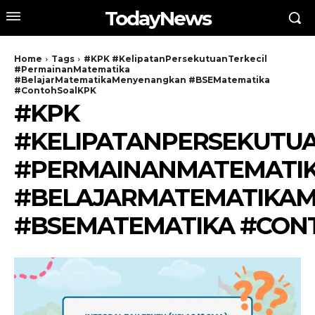
TodayNews
Home
Tags
#KPK #KelipatanPersekutuanTerkecil
#PermainanMatematika
#BelajarMatematikaMenyenangkan #BSEMatematika
#ContohSoalKPK
#KPK
#KELIPATANPERSEKUTUA
#PERMAINANMATEMATI
#BELAJARMATEMATIKA
#BSEMATEMATIKA #CON