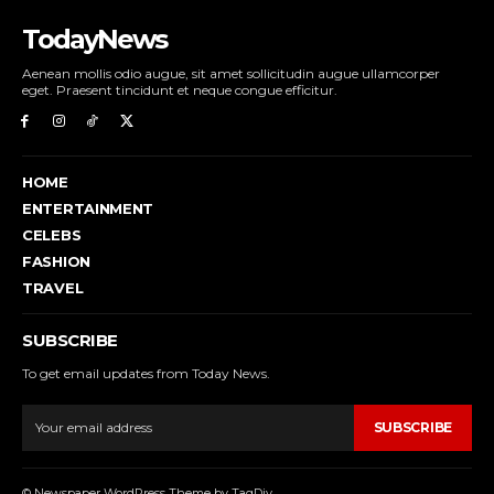
TodayNews
Aenean mollis odio augue, sit amet sollicitudin augue ullamcorper
eget. Praesent tincidunt et neque congue efficitur.
HOME
ENTERTAINMENT
CELEBS
FASHION
TRAVEL
SUBSCRIBE
To get email updates from Today News.
SUBSCRIBE
© Newspaper WordPress Theme by TagDiv