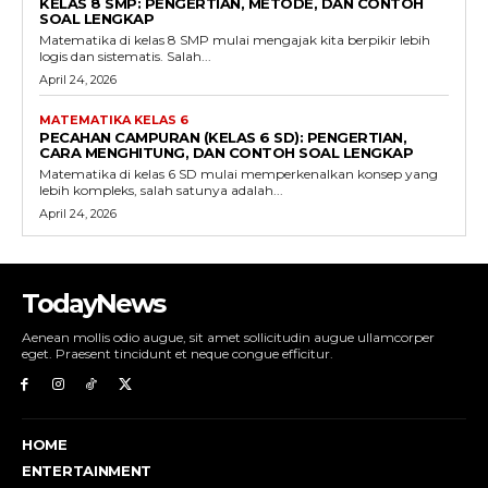
KELAS 8 SMP: PENGERTIAN, METODE, DAN CONTOH
SOAL LENGKAP
Matematika di kelas 8 SMP mulai mengajak kita berpikir lebih
logis dan sistematis. Salah...
April 24, 2026
MATEMATIKA KELAS 6
PECAHAN CAMPURAN (KELAS 6 SD): PENGERTIAN,
CARA MENGHITUNG, DAN CONTOH SOAL LENGKAP
Matematika di kelas 6 SD mulai memperkenalkan konsep yang
lebih kompleks, salah satunya adalah...
April 24, 2026
TodayNews
Aenean mollis odio augue, sit amet sollicitudin augue ullamcorper
eget. Praesent tincidunt et neque congue efficitur.
HOME
ENTERTAINMENT