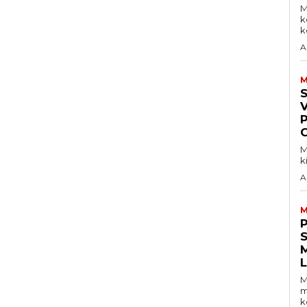
M
k
ke
A
M
V
M
k
A
M
S
M
m
k