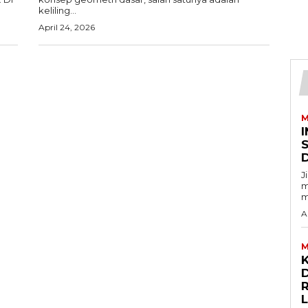
keliling...
April 24, 2026
M
I
J
m
m
A
M
D