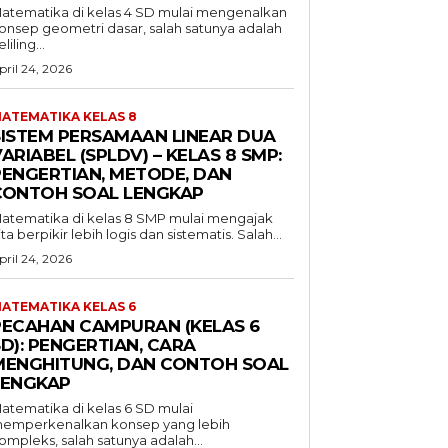
atematika di kelas 4 SD mulai mengenalkan
onsep geometri dasar, salah satunya adalah
liling...
pril 24, 2026
ATEMATIKA KELAS 8
SISTEM PERSAMAAN LINEAR DUA
ARIABEL (SPLDV) – KELAS 8 SMP:
PENGERTIAN, METODE, DAN
CONTOH SOAL LENGKAP
atematika di kelas 8 SMP mulai mengajak
ita berpikir lebih logis dan sistematis. Salah...
pril 24, 2026
ATEMATIKA KELAS 6
PECAHAN CAMPURAN (KELAS 6
D): PENGERTIAN, CARA
MENGHITUNG, DAN CONTOH SOAL
LENGKAP
atematika di kelas 6 SD mulai
emperkenalkan konsep yang lebih
ompleks, salah satunya adalah...