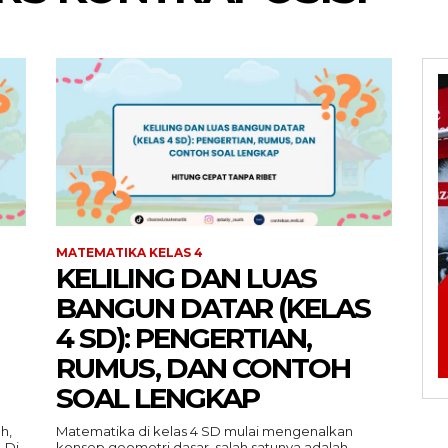
MATEMATIKA KELAS 4
KELILING DAN LUAS
BANGUN DATAR (KELAS
4 SD): PENGERTIAN,
RUMUS, DAN CONTOH
SOAL LENGKAP
h,
Matematika di kelas 4 SD mulai mengenalkan
 Di
konsep geometri dasar, salah satunya adalah