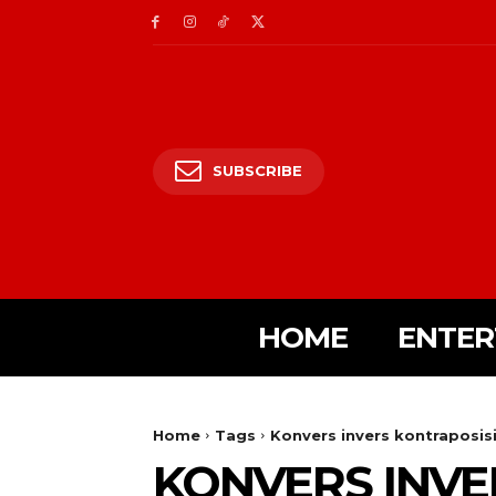
SUBSCRIBE
HOME
ENTER
Home
Tags
Konvers invers kontraposis
KONVERS INVE