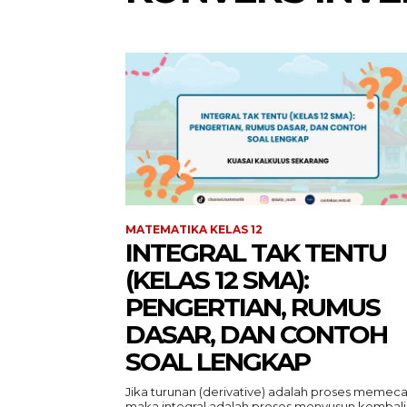
MATEMATIKA KELAS 12
INTEGRAL TAK TENTU
(KELAS 12 SMA):
PENGERTIAN, RUMUS
DASAR, DAN CONTOH
SOAL LENGKAP
Jika turunan (derivative) adalah proses memeca
maka integral adalah proses menyusun kembali.