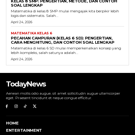
KELAS 8 SMP: PENGERTIAN, METODE, DAN CONTOH
SOAL LENGKAP
Matematika di kelas 8 SMP mulai mengajak kita berpikir lebih
logis dan sistematis. Salah...
April 24, 2026
MATEMATIKA KELAS 6
PECAHAN CAMPURAN (KELAS 6 SD): PENGERTIAN,
CARA MENGHITUNG, DAN CONTOH SOAL LENGKAP
Matematika di kelas 6 SD mulai memperkenalkan konsep yang
lebih kompleks, salah satunya adalah...
April 24, 2026
TodayNews
Aenean mollis odio augue, sit amet sollicitudin augue ullamcorper
eget. Praesent tincidunt et neque congue efficitur.
HOME
ENTERTAINMENT