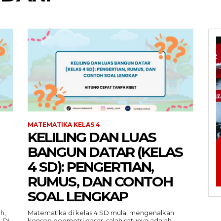
MATEMATIKA KELAS 4
KELILING DAN LUAS
BANGUN DATAR (KELAS
4 SD): PENGERTIAN,
RUMUS, DAN CONTOH
SOAL LENGKAP
h,
Matematika di kelas 4 SD mulai mengenalkan
 Di
konsep geometri dasar, salah satunya adalah