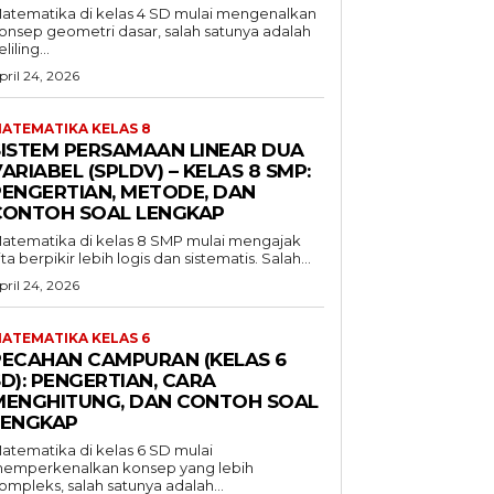
atematika di kelas 4 SD mulai mengenalkan
onsep geometri dasar, salah satunya adalah
liling...
pril 24, 2026
ATEMATIKA KELAS 8
SISTEM PERSAMAAN LINEAR DUA
ARIABEL (SPLDV) – KELAS 8 SMP:
PENGERTIAN, METODE, DAN
CONTOH SOAL LENGKAP
atematika di kelas 8 SMP mulai mengajak
ita berpikir lebih logis dan sistematis. Salah...
pril 24, 2026
ATEMATIKA KELAS 6
PECAHAN CAMPURAN (KELAS 6
D): PENGERTIAN, CARA
MENGHITUNG, DAN CONTOH SOAL
LENGKAP
atematika di kelas 6 SD mulai
emperkenalkan konsep yang lebih
ompleks, salah satunya adalah...