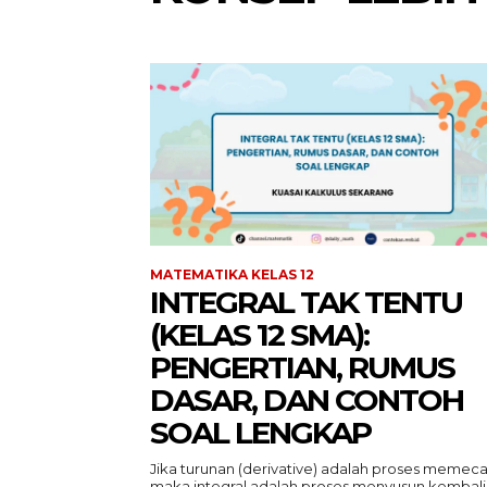
MATEMATIKA KELAS 12
INTEGRAL TAK TENTU
(KELAS 12 SMA):
PENGERTIAN, RUMUS
DASAR, DAN CONTOH
SOAL LENGKAP
Jika turunan (derivative) adalah proses memeca
maka integral adalah proses menyusun kembali.