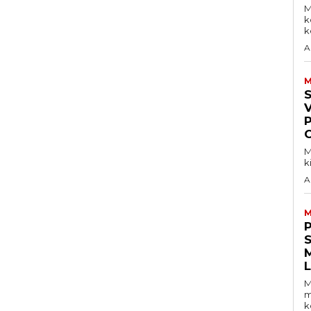
M
k
ke
A
M
V
M
k
A
M
S
M
m
k