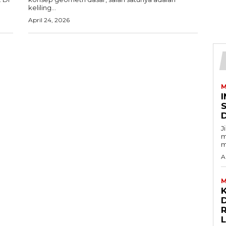
keliling...
April 24, 2026
M
I
J
m
m
A
M
D