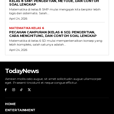
KELAS 8 SMP: PENGERTIAN, METODE, DAN CONTOH
SOAL LENGKAP
Matematika di kelas 8 SMP mulai mengajak kita berpikir lebih
logis dan sistematis. Salah...
April 24, 2026
MATEMATIKA KELAS 6
PECAHAN CAMPURAN (KELAS 6 SD): PENGERTIAN,
CARA MENGHITUNG, DAN CONTOH SOAL LENGKAP
Matematika di kelas 6 SD mulai memperkenalkan konsep yang
lebih kompleks, salah satunya adalah...
April 24, 2026
TodayNews
Aenean mollis odio augue, sit amet sollicitudin augue ullamcorper
eget. Praesent tincidunt et neque congue efficitur.
HOME
ENTERTAINMENT