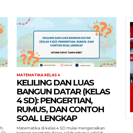
MATEMATIKA KELAS 4
KELILING DAN LUAS
BANGUN DATAR (KELAS
4 SD): PENGERTIAN,
RUMUS, DAN CONTOH
SOAL LENGKAP
h,
Matematika di kelas 4 SD mulai mengenalkan
 Di
konsep geometri dasar, salah satunya adalah