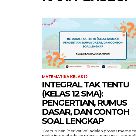
MATEMATIKA KELAS 12
INTEGRAL TAK TENTU
(KELAS 12 SMA):
PENGERTIAN, RUMUS
DASAR, DAN CONTOH
SOAL LENGKAP
Jika turunan (derivative) adalah proses memeca
maka integral adalah proses menyusun kembali.