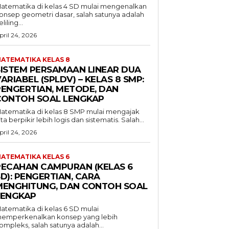
atematika di kelas 4 SD mulai mengenalkan
onsep geometri dasar, salah satunya adalah
liling...
pril 24, 2026
ATEMATIKA KELAS 8
SISTEM PERSAMAAN LINEAR DUA
ARIABEL (SPLDV) – KELAS 8 SMP:
PENGERTIAN, METODE, DAN
CONTOH SOAL LENGKAP
atematika di kelas 8 SMP mulai mengajak
ita berpikir lebih logis dan sistematis. Salah...
pril 24, 2026
ATEMATIKA KELAS 6
PECAHAN CAMPURAN (KELAS 6
D): PENGERTIAN, CARA
MENGHITUNG, DAN CONTOH SOAL
LENGKAP
atematika di kelas 6 SD mulai
emperkenalkan konsep yang lebih
ompleks, salah satunya adalah...