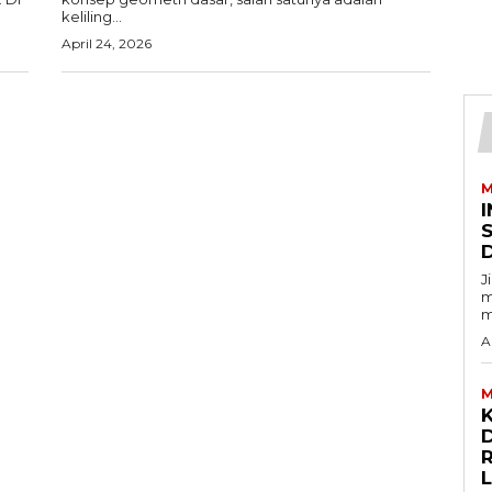
keliling...
April 24, 2026
M
I
J
m
m
A
M
D