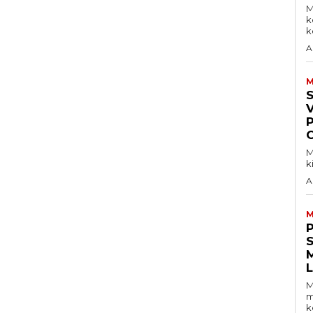
M
k
ke
A
M
V
M
k
A
M
S
M
m
k