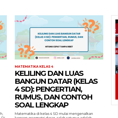
MATEMATIKA KELAS 4
KELILING DAN LUAS
BANGUN DATAR (KELAS
4 SD): PENGERTIAN,
RUMUS, DAN CONTOH
SOAL LENGKAP
h,
Matematika di kelas 4 SD mulai mengenalkan
 Di
konsep geometri dasar, salah satunya adalah