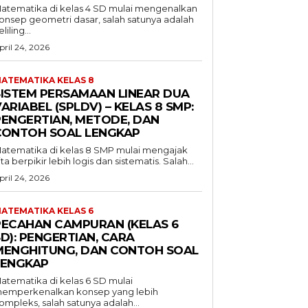
atematika di kelas 4 SD mulai mengenalkan
onsep geometri dasar, salah satunya adalah
liling...
pril 24, 2026
ATEMATIKA KELAS 8
SISTEM PERSAMAAN LINEAR DUA
ARIABEL (SPLDV) – KELAS 8 SMP:
PENGERTIAN, METODE, DAN
CONTOH SOAL LENGKAP
atematika di kelas 8 SMP mulai mengajak
ita berpikir lebih logis dan sistematis. Salah...
pril 24, 2026
ATEMATIKA KELAS 6
PECAHAN CAMPURAN (KELAS 6
D): PENGERTIAN, CARA
MENGHITUNG, DAN CONTOH SOAL
LENGKAP
atematika di kelas 6 SD mulai
emperkenalkan konsep yang lebih
ompleks, salah satunya adalah...