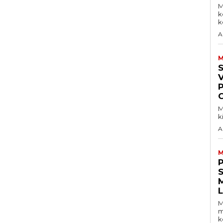
M
k
ke
A
M
V
M
k
A
M
S
M
m
k