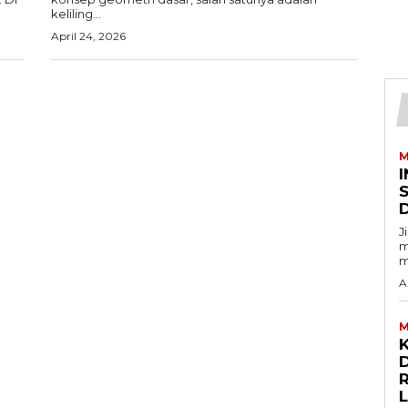
keliling...
April 24, 2026
M
I
J
m
m
A
M
D