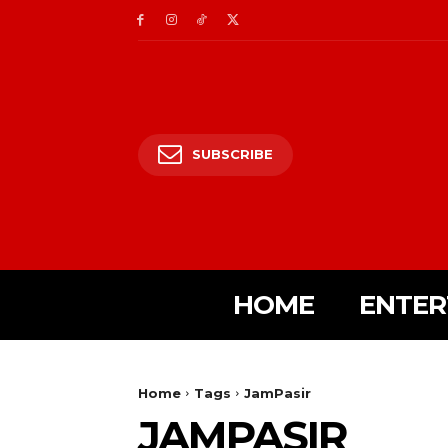
SUBSCRIBE
HOME
ENTER
Home
Tags
JamPasir
JAMPASIR