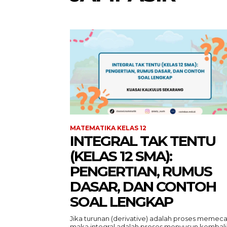
MATEMATIKA KELAS 12
INTEGRAL TAK TENTU
(KELAS 12 SMA):
PENGERTIAN, RUMUS
DASAR, DAN CONTOH
SOAL LENGKAP
Jika turunan (derivative) adalah proses memeca
maka integral adalah proses menyusun kembali.