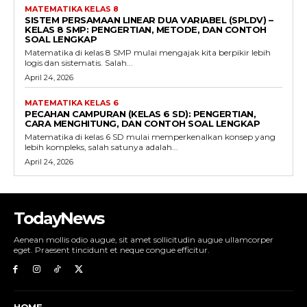
MATEMATIKA KELAS 8
SISTEM PERSAMAAN LINEAR DUA VARIABEL (SPLDV) –
KELAS 8 SMP: PENGERTIAN, METODE, DAN CONTOH
SOAL LENGKAP
Matematika di kelas 8 SMP mulai mengajak kita berpikir lebih
logis dan sistematis. Salah...
April 24, 2026
MATEMATIKA KELAS 6
PECAHAN CAMPURAN (KELAS 6 SD): PENGERTIAN,
CARA MENGHITUNG, DAN CONTOH SOAL LENGKAP
Matematika di kelas 6 SD mulai memperkenalkan konsep yang
lebih kompleks, salah satunya adalah...
April 24, 2026
TodayNews
Aenean mollis odio augue, sit amet sollicitudin augue ullamcorper
eget. Praesent tincidunt et neque congue efficitur.
HOME