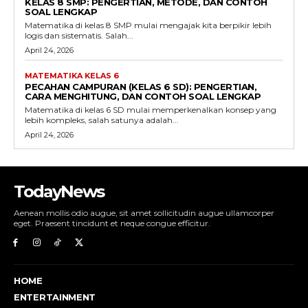
KELAS 8 SMP: PENGERTIAN, METODE, DAN CONTOH
SOAL LENGKAP
Matematika di kelas 8 SMP mulai mengajak kita berpikir lebih
logis dan sistematis. Salah...
April 24, 2026
MATEMATIKA KELAS 6
PECAHAN CAMPURAN (KELAS 6 SD): PENGERTIAN,
CARA MENGHITUNG, DAN CONTOH SOAL LENGKAP
Matematika di kelas 6 SD mulai memperkenalkan konsep yang
lebih kompleks, salah satunya adalah...
April 24, 2026
TodayNews
Aenean mollis odio augue, sit amet sollicitudin augue ullamcorper
eget. Praesent tincidunt et neque congue efficitur.
HOME
ENTERTAINMENT