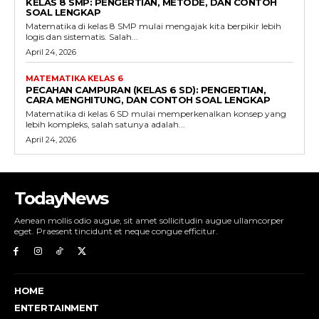
KELAS 8 SMP: PENGERTIAN, METODE, DAN CONTOH
SOAL LENGKAP
Matematika di kelas 8 SMP mulai mengajak kita berpikir lebih
logis dan sistematis. Salah...
April 24, 2026
MATEMATIKA KELAS 6
PECAHAN CAMPURAN (KELAS 6 SD): PENGERTIAN,
CARA MENGHITUNG, DAN CONTOH SOAL LENGKAP
Matematika di kelas 6 SD mulai memperkenalkan konsep yang
lebih kompleks, salah satunya adalah...
April 24, 2026
TodayNews
Aenean mollis odio augue, sit amet sollicitudin augue ullamcorper
eget. Praesent tincidunt et neque congue efficitur.
HOME
ENTERTAINMENT