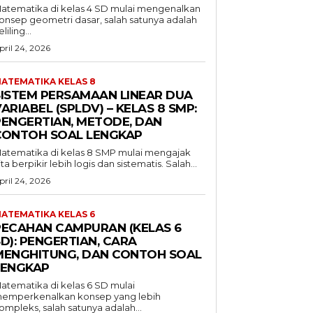
atematika di kelas 4 SD mulai mengenalkan
onsep geometri dasar, salah satunya adalah
liling...
pril 24, 2026
ATEMATIKA KELAS 8
SISTEM PERSAMAAN LINEAR DUA
ARIABEL (SPLDV) – KELAS 8 SMP:
PENGERTIAN, METODE, DAN
CONTOH SOAL LENGKAP
atematika di kelas 8 SMP mulai mengajak
ita berpikir lebih logis dan sistematis. Salah...
pril 24, 2026
ATEMATIKA KELAS 6
PECAHAN CAMPURAN (KELAS 6
D): PENGERTIAN, CARA
MENGHITUNG, DAN CONTOH SOAL
LENGKAP
atematika di kelas 6 SD mulai
emperkenalkan konsep yang lebih
ompleks, salah satunya adalah...