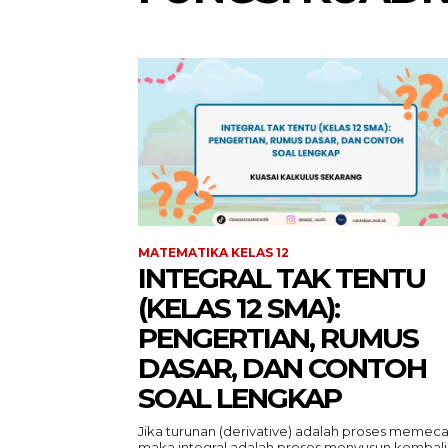
MATEMATIKA KELAS 12
INTEGRAL TAK TENTU
(KELAS 12 SMA):
PENGERTIAN, RUMUS
DASAR, DAN CONTOH
SOAL LENGKAP
Jika turunan (derivative) adalah proses memeca
maka integral adalah proses menyusun kembali.