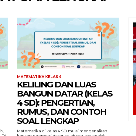
MATEMATIKA KELAS 4
KELILING DAN LUAS
BANGUN DATAR (KELAS
4 SD): PENGERTIAN,
RUMUS, DAN CONTOH
SOAL LENGKAP
h,
Matematika di kelas 4 SD mulai mengenalkan
 Di
konsep geometri dasar, salah satunya adalah