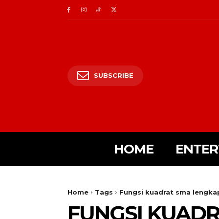
SUBSCRIBE
HOME
ENTER
Home
Tags
Fungsi kuadrat sma lengka
FUNGSI KUAD