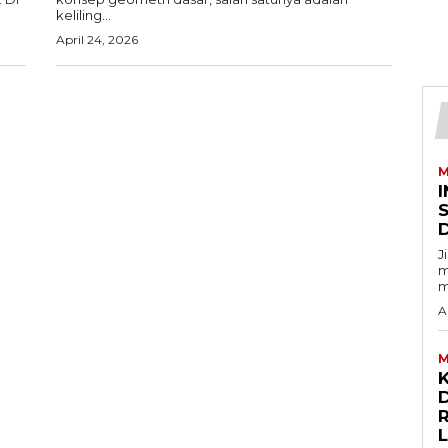
keliling...
April 24, 2026
M
I
J
m
m
A
M
D