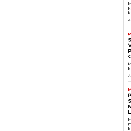
M
k
ke
A
M
V
M
k
A
M
S
M
m
k