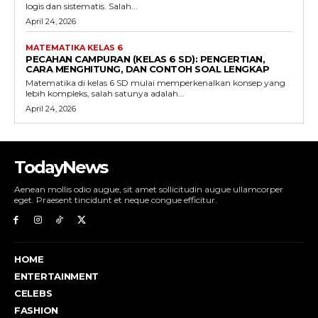
logis dan sistematis. Salah...
April 24, 2026
MATEMATIKA KELAS 6
PECAHAN CAMPURAN (KELAS 6 SD): PENGERTIAN,
CARA MENGHITUNG, DAN CONTOH SOAL LENGKAP
Matematika di kelas 6 SD mulai memperkenalkan konsep yang
lebih kompleks, salah satunya adalah...
April 24, 2026
TodayNews
Aenean mollis odio augue, sit amet sollicitudin augue ullamcorper
eget. Praesent tincidunt et neque congue efficitur.
HOME
ENTERTAINMENT
CELEBS
FASHION