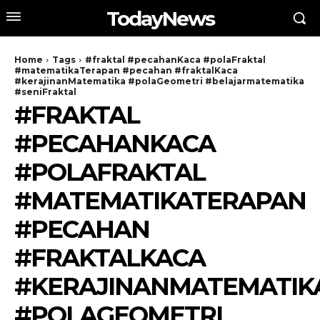
TodayNews
Home
Tags
#fraktal #pecahanKaca #polaFraktal
#matematikaTerapan #pecahan #fraktalKaca
#kerajinanMatematika #polaGeometri #belajarmatematika
#seniFraktal
#FRAKTAL
#PECAHANKACA
#POLAFRAKTAL
#MATEMATIKATERAPAN
#PECAHAN
#FRAKTALKACA
#KERAJINANMATEMATIK
#POLAGEOMETRI