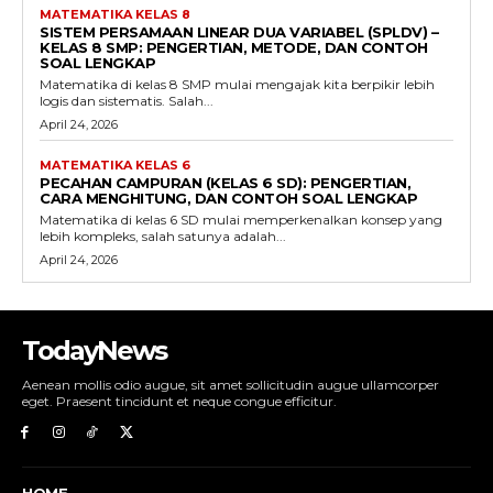
MATEMATIKA KELAS 8
SISTEM PERSAMAAN LINEAR DUA VARIABEL (SPLDV) –
KELAS 8 SMP: PENGERTIAN, METODE, DAN CONTOH
SOAL LENGKAP
Matematika di kelas 8 SMP mulai mengajak kita berpikir lebih
logis dan sistematis. Salah...
April 24, 2026
MATEMATIKA KELAS 6
PECAHAN CAMPURAN (KELAS 6 SD): PENGERTIAN,
CARA MENGHITUNG, DAN CONTOH SOAL LENGKAP
Matematika di kelas 6 SD mulai memperkenalkan konsep yang
lebih kompleks, salah satunya adalah...
April 24, 2026
TodayNews
Aenean mollis odio augue, sit amet sollicitudin augue ullamcorper
eget. Praesent tincidunt et neque congue efficitur.
HOME