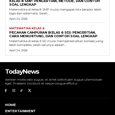
KELAS 8 SMP: PENGERTIAN, METODE, DAN CONTOH
SOAL LENGKAP
Matematika di kelas 8 SMP mulai mengajak kita berpikir lebih
logis dan sistematis. Salah...
April 24, 2026
MATEMATIKA KELAS 6
PECAHAN CAMPURAN (KELAS 6 SD): PENGERTIAN,
CARA MENGHITUNG, DAN CONTOH SOAL LENGKAP
Matematika di kelas 6 SD mulai memperkenalkan konsep yang
lebih kompleks, salah satunya adalah...
April 24, 2026
TodayNews
Aenean mollis odio augue, sit amet sollicitudin augue ullamcorper
eget. Praesent tincidunt et neque congue efficitur.
HOME
ENTERTAINMENT