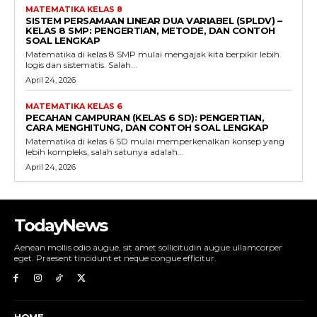
MATEMATIKA KELAS 8
SISTEM PERSAMAAN LINEAR DUA VARIABEL (SPLDV) –
KELAS 8 SMP: PENGERTIAN, METODE, DAN CONTOH
SOAL LENGKAP
Matematika di kelas 8 SMP mulai mengajak kita berpikir lebih
logis dan sistematis. Salah...
April 24, 2026
MATEMATIKA KELAS 6
PECAHAN CAMPURAN (KELAS 6 SD): PENGERTIAN,
CARA MENGHITUNG, DAN CONTOH SOAL LENGKAP
Matematika di kelas 6 SD mulai memperkenalkan konsep yang
lebih kompleks, salah satunya adalah...
April 24, 2026
TodayNews
Aenean mollis odio augue, sit amet sollicitudin augue ullamcorper
eget. Praesent tincidunt et neque congue efficitur.
HOME