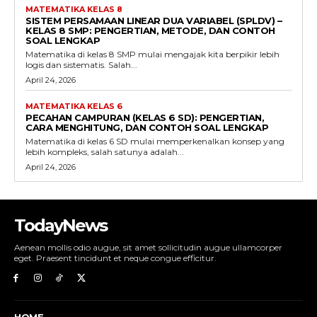
MATEMATIKA KELAS 8
SISTEM PERSAMAAN LINEAR DUA VARIABEL (SPLDV) –
KELAS 8 SMP: PENGERTIAN, METODE, DAN CONTOH
SOAL LENGKAP
Matematika di kelas 8 SMP mulai mengajak kita berpikir lebih
logis dan sistematis. Salah...
April 24, 2026
MATEMATIKA KELAS 6
PECAHAN CAMPURAN (KELAS 6 SD): PENGERTIAN,
CARA MENGHITUNG, DAN CONTOH SOAL LENGKAP
Matematika di kelas 6 SD mulai memperkenalkan konsep yang
lebih kompleks, salah satunya adalah...
April 24, 2026
TodayNews
Aenean mollis odio augue, sit amet sollicitudin augue ullamcorper
eget. Praesent tincidunt et neque congue efficitur.
HOME