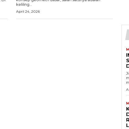
keliling...
April 24, 2026
M
I
J
m
m
A
M
D