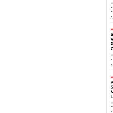
M
k
ke
A
M
V
M
k
A
M
S
M
m
k