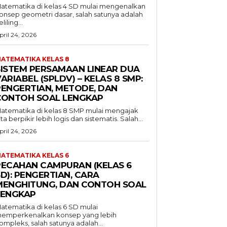
atematika di kelas 4 SD mulai mengenalkan
onsep geometri dasar, salah satunya adalah
liling...
pril 24, 2026
ATEMATIKA KELAS 8
SISTEM PERSAMAAN LINEAR DUA
ARIABEL (SPLDV) – KELAS 8 SMP:
PENGERTIAN, METODE, DAN
CONTOH SOAL LENGKAP
atematika di kelas 8 SMP mulai mengajak
ita berpikir lebih logis dan sistematis. Salah...
pril 24, 2026
ATEMATIKA KELAS 6
PECAHAN CAMPURAN (KELAS 6
D): PENGERTIAN, CARA
MENGHITUNG, DAN CONTOH SOAL
LENGKAP
atematika di kelas 6 SD mulai
emperkenalkan konsep yang lebih
ompleks, salah satunya adalah...