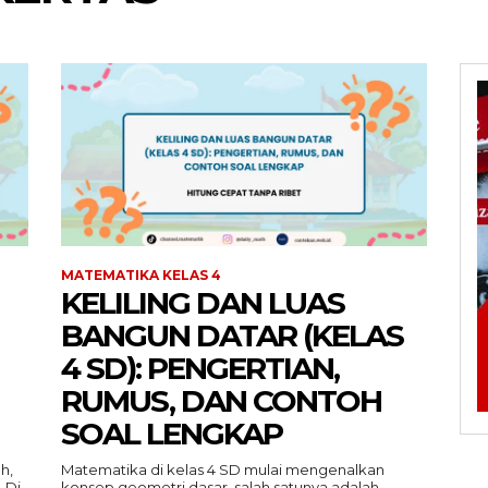
MATEMATIKA KELAS 4
KELILING DAN LUAS
BANGUN DATAR (KELAS
4 SD): PENGERTIAN,
RUMUS, DAN CONTOH
SOAL LENGKAP
h,
Matematika di kelas 4 SD mulai mengenalkan
 Di
konsep geometri dasar, salah satunya adalah