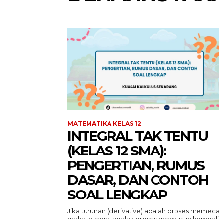
MATEMATIKA KELAS 12
INTEGRAL TAK TENTU
(KELAS 12 SMA):
PENGERTIAN, RUMUS
DASAR, DAN CONTOH
SOAL LENGKAP
Jika turunan (derivative) adalah proses memeca
maka integral adalah proses menyusun kembali.