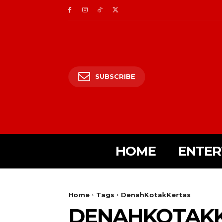
SUBSCRIBE
HOME
ENTER
Home
Tags
DenahKotakKertas
DENAHKOTAK