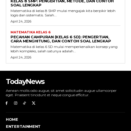
KELAS 8 SMP: PENGERTIAN, METODE, DAN CONTOH
SOAL LENGKAP
Matematika di kelas 8 SMP mulai mengajak kita berpikir lebih
logis dan sistematis. Salah...
April 24, 2026
MATEMATIKA KELAS 6
PECAHAN CAMPURAN (KELAS 6 SD): PENGERTIAN,
CARA MENGHITUNG, DAN CONTOH SOAL LENGKAP
Matematika di kelas 6 SD mulai memperkenalkan konsep yang
lebih kompleks, salah satunya adalah...
April 24, 2026
TodayNews
Aenean mollis odio augue, sit amet sollicitudin augue ullamcorper
eget. Praesent tincidunt et neque congue efficitur.
HOME
ENTERTAINMENT