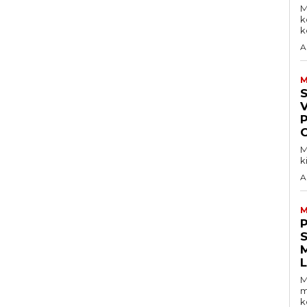
M
k
ke
A
M
V
M
k
A
M
S
M
m
k