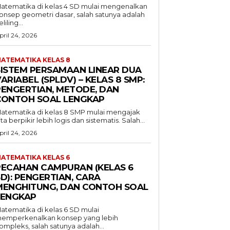
atematika di kelas 4 SD mulai mengenalkan
onsep geometri dasar, salah satunya adalah
liling...
pril 24, 2026
ATEMATIKA KELAS 8
SISTEM PERSAMAAN LINEAR DUA
ARIABEL (SPLDV) – KELAS 8 SMP:
PENGERTIAN, METODE, DAN
CONTOH SOAL LENGKAP
atematika di kelas 8 SMP mulai mengajak
ita berpikir lebih logis dan sistematis. Salah...
pril 24, 2026
ATEMATIKA KELAS 6
PECAHAN CAMPURAN (KELAS 6
D): PENGERTIAN, CARA
MENGHITUNG, DAN CONTOH SOAL
LENGKAP
atematika di kelas 6 SD mulai
emperkenalkan konsep yang lebih
ompleks, salah satunya adalah...