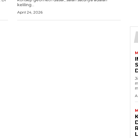
keliling...
April 24, 2026
M
I
J
m
m
A
M
D