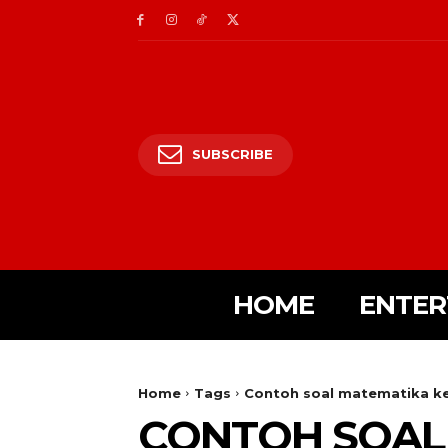
SUBSCRIBE
HOME
ENTER
Home
Tags
Contoh soal matematika ke
CONTOH SOAL 