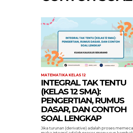
MATEMATIKA KELAS 12
INTEGRAL TAK TENTU
(KELAS 12 SMA):
PENGERTIAN, RUMUS
DASAR, DAN CONTOH
SOAL LENGKAP
Jika turunan (derivative) adalah proses memeca
maka integral adalah proses menyusun kembali.