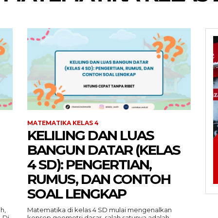
MATEMATIKA KELAS 4
KELILING DAN LUAS
BANGUN DATAR (KELAS
4 SD): PENGERTIAN,
RUMUS, DAN CONTOH
SOAL LENGKAP
h,
Matematika di kelas 4 SD mulai mengenalkan
 Di
konsep geometri dasar, salah satunya adalah