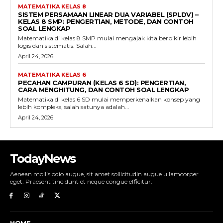
MATEMATIKA KELAS 8
SISTEM PERSAMAAN LINEAR DUA VARIABEL (SPLDV) –
KELAS 8 SMP: PENGERTIAN, METODE, DAN CONTOH
SOAL LENGKAP
Matematika di kelas 8 SMP mulai mengajak kita berpikir lebih
logis dan sistematis. Salah...
April 24, 2026
MATEMATIKA KELAS 6
PECAHAN CAMPURAN (KELAS 6 SD): PENGERTIAN,
CARA MENGHITUNG, DAN CONTOH SOAL LENGKAP
Matematika di kelas 6 SD mulai memperkenalkan konsep yang
lebih kompleks, salah satunya adalah...
April 24, 2026
TodayNews
Aenean mollis odio augue, sit amet sollicitudin augue ullamcorper
eget. Praesent tincidunt et neque congue efficitur.
HOME