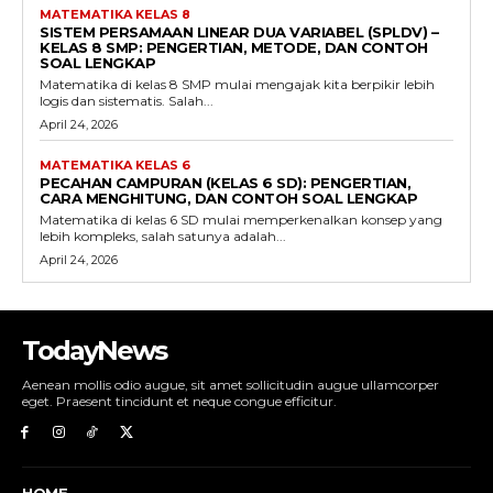
MATEMATIKA KELAS 8
SISTEM PERSAMAAN LINEAR DUA VARIABEL (SPLDV) –
KELAS 8 SMP: PENGERTIAN, METODE, DAN CONTOH
SOAL LENGKAP
Matematika di kelas 8 SMP mulai mengajak kita berpikir lebih
logis dan sistematis. Salah...
April 24, 2026
MATEMATIKA KELAS 6
PECAHAN CAMPURAN (KELAS 6 SD): PENGERTIAN,
CARA MENGHITUNG, DAN CONTOH SOAL LENGKAP
Matematika di kelas 6 SD mulai memperkenalkan konsep yang
lebih kompleks, salah satunya adalah...
April 24, 2026
TodayNews
Aenean mollis odio augue, sit amet sollicitudin augue ullamcorper
eget. Praesent tincidunt et neque congue efficitur.
HOME