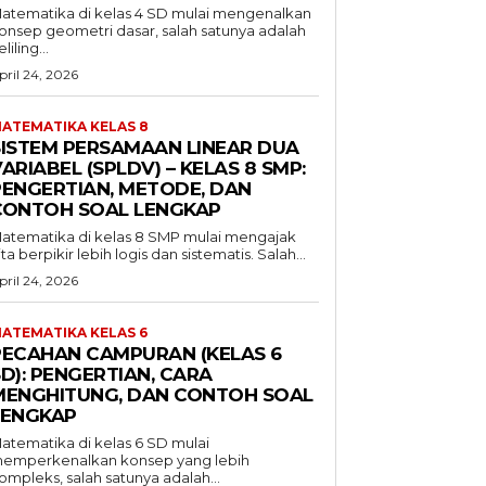
atematika di kelas 4 SD mulai mengenalkan
onsep geometri dasar, salah satunya adalah
liling...
pril 24, 2026
ATEMATIKA KELAS 8
SISTEM PERSAMAAN LINEAR DUA
ARIABEL (SPLDV) – KELAS 8 SMP:
PENGERTIAN, METODE, DAN
CONTOH SOAL LENGKAP
atematika di kelas 8 SMP mulai mengajak
ita berpikir lebih logis dan sistematis. Salah...
pril 24, 2026
ATEMATIKA KELAS 6
PECAHAN CAMPURAN (KELAS 6
D): PENGERTIAN, CARA
MENGHITUNG, DAN CONTOH SOAL
LENGKAP
atematika di kelas 6 SD mulai
emperkenalkan konsep yang lebih
ompleks, salah satunya adalah...