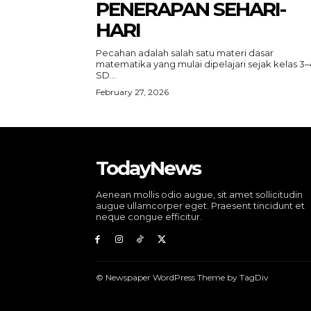
PENERAPAN SEHARI-
HARI
Pecahan adalah salah satu materi dasar
matematika yang mulai dipelajari sejak kelas 3–
SD...
February 27, 2026
TodayNews
Aenean mollis odio augue, sit amet sollicitudin
augue ullamcorper eget. Praesent tincidunt et
neque congue efficitur.
© Newspaper WordPress Theme by TagDiv