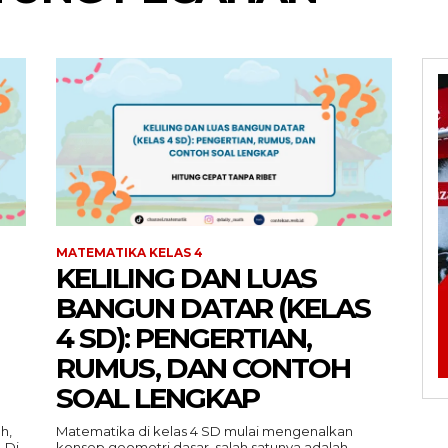
MATEMATIKA KELAS 4
KELILING DAN LUAS
BANGUN DATAR (KELAS
4 SD): PENGERTIAN,
RUMUS, DAN CONTOH
SOAL LENGKAP
h,
Matematika di kelas 4 SD mulai mengenalkan
 Di
konsep geometri dasar, salah satunya adalah