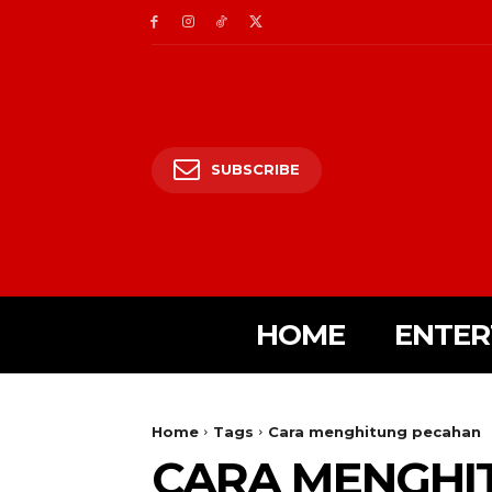
SUBSCRIBE
HOME
ENTER
Home
Tags
Cara menghitung pecahan
CARA MENGHI