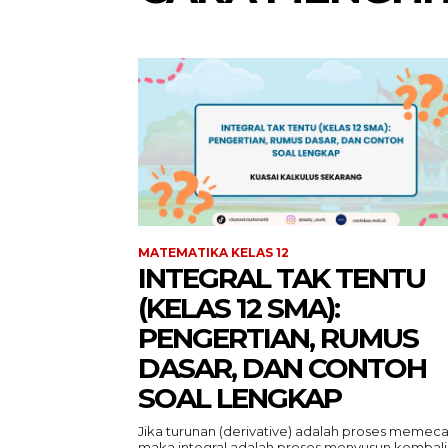
MATEMATIKA KELAS 12
INTEGRAL TAK TENTU
(KELAS 12 SMA):
PENGERTIAN, RUMUS
DASAR, DAN CONTOH
SOAL LENGKAP
Jika turunan (derivative) adalah proses memeca
maka integral adalah proses menyusun kembali.