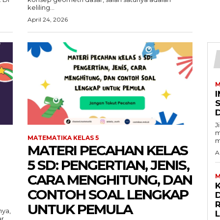
keliling...
April 24, 2026
M
I
J
m
MATEMATIKA KELAS 5
m
MATERI PECAHAN KELAS
A
5 SD: PENGERTIAN, JENIS,
CARA MENGHITUNG, DAN
M
CONTOH SOAL LENGKAP
D
UNTUK PEMULA
nya,
...