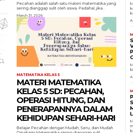
Pecahan adalah salah satu materi matematika yang
M
sering dianggap sulit oleh siswa. Padahal, jika...
k
ke
March 31, 2026
A
M
V
M
k
MATEMATIKA KELAS 5
A
MATERI MATEMATIKA
KELAS 5 SD: PECAHAN,
M
OPERASI HITUNG, DAN
S
PENERAPANNYA DALAM
KEHIDUPAN SEHARI-HARI
M
m
Belajar Pecahan dengan Mudah, Seru, dan Mudah
k
Dipahami Matematika sering dianggap sulit,