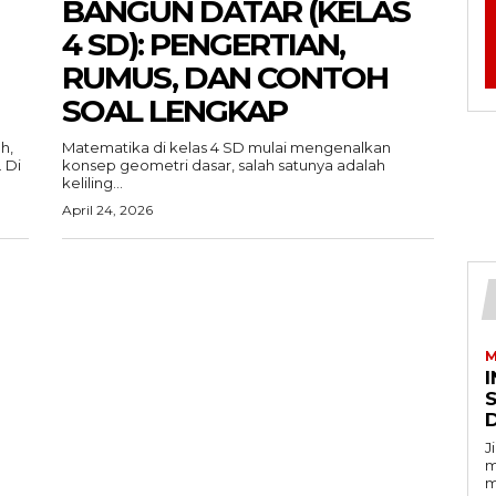
BANGUN DATAR (KELAS
4 SD): PENGERTIAN,
RUMUS, DAN CONTOH
SOAL LENGKAP
h,
Matematika di kelas 4 SD mulai mengenalkan
 Di
konsep geometri dasar, salah satunya adalah
keliling...
April 24, 2026
M
I
J
m
m