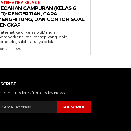
ATEMATIKA KELAS 6
PECAHAN CAMPURAN (KELAS 6
D): PENGERTIAN, CARA
MENGHITUNG, DAN CONTOH SOAL
LENGKAP
atematika di kelas 6 SD mulai
emperkenalkan konsep yang lebih
ompleks, salah satunya adalah...
pril 24, 2026
SCRIBE
et email updates from Today News.
SUBSCRIBE