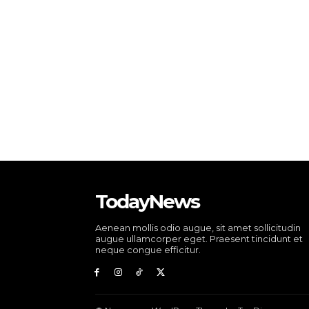
TodayNews
Aenean mollis odio augue, sit amet sollicitudin
augue ullamcorper eget. Praesent tincidunt et
neque congue efficitur.