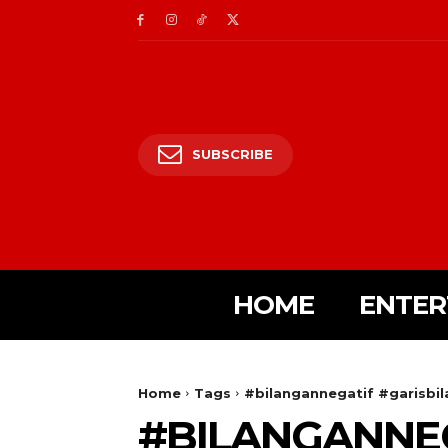
SUBSCRIBE
HOME
ENTER
Home
Tags
#bilangannegatif #garisbi
#BILANGANNE