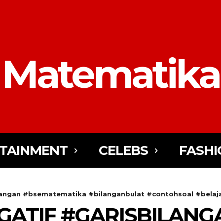
Matematika
TAINMENT
CELEBS
FASHI
langan #bsematematika #bilanganbulat #contohsoal #belaj
GATIF #GARISBILANG