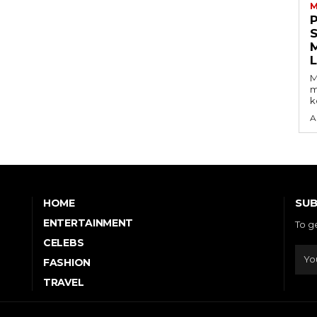
M
S
M
m
k
A
SUB
HOME
ENTERTAINMENT
To g
CELEBS
FASHION
TRAVEL