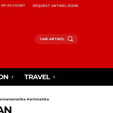
MY ACCOUNT
REQUEST ARTIKEL DISINI
CARI ARTIKEL
ON
TRAVEL
armatematika #aritmatika
AN