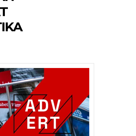
T
IKA