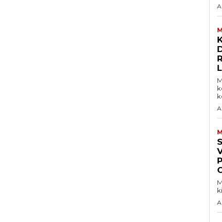
A
M
D
M
k
ke
A
M
V
M
k
A