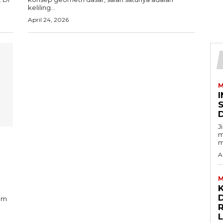
keliling...
April 24, 2026
M
I
J
m
m
A
M
D
am