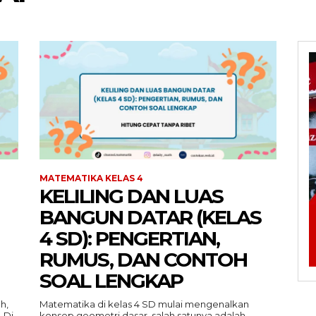
MATEMATIKA KELAS 4
KELILING DAN LUAS
BANGUN DATAR (KELAS
4 SD): PENGERTIAN,
RUMUS, DAN CONTOH
SOAL LENGKAP
h,
Matematika di kelas 4 SD mulai mengenalkan
 Di
konsep geometri dasar, salah satunya adalah