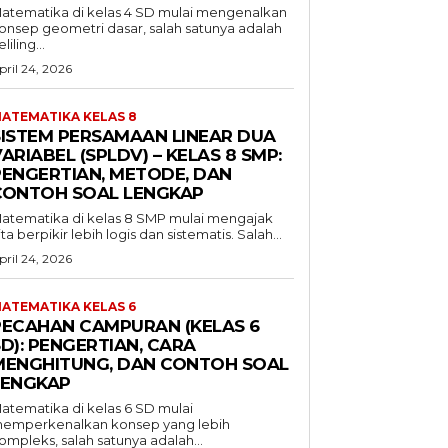
atematika di kelas 4 SD mulai mengenalkan
onsep geometri dasar, salah satunya adalah
liling...
pril 24, 2026
ATEMATIKA KELAS 8
SISTEM PERSAMAAN LINEAR DUA
ARIABEL (SPLDV) – KELAS 8 SMP:
PENGERTIAN, METODE, DAN
CONTOH SOAL LENGKAP
atematika di kelas 8 SMP mulai mengajak
ita berpikir lebih logis dan sistematis. Salah...
pril 24, 2026
ATEMATIKA KELAS 6
PECAHAN CAMPURAN (KELAS 6
D): PENGERTIAN, CARA
MENGHITUNG, DAN CONTOH SOAL
LENGKAP
atematika di kelas 6 SD mulai
emperkenalkan konsep yang lebih
ompleks, salah satunya adalah...