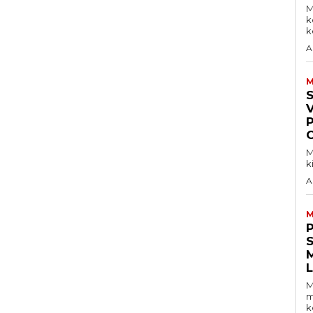
M
k
ke
A
M
V
M
k
A
M
S
M
m
k