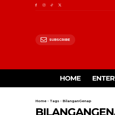
SUBSCRIBE
HOME
ENTER
Home
Tags
BilanganGenap
BILANGANGEN