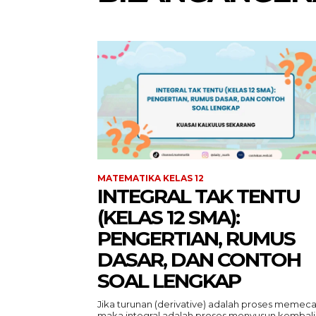
MATEMATIKA KELAS 12
INTEGRAL TAK TENTU
(KELAS 12 SMA):
PENGERTIAN, RUMUS
DASAR, DAN CONTOH
SOAL LENGKAP
Jika turunan (derivative) adalah proses memeca
maka integral adalah proses menyusun kembali.