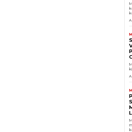
M
k
ke
A
M
V
M
k
A
M
S
M
m
k