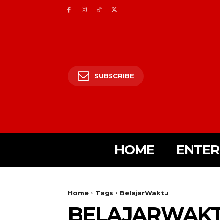
SUBSCRIBE
HOME
ENTER
Home
Tags
BelajarWaktu
BELAJARWAK