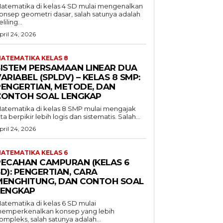
atematika di kelas 4 SD mulai mengenalkan
onsep geometri dasar, salah satunya adalah
liling...
pril 24, 2026
ATEMATIKA KELAS 8
SISTEM PERSAMAAN LINEAR DUA
ARIABEL (SPLDV) – KELAS 8 SMP:
PENGERTIAN, METODE, DAN
CONTOH SOAL LENGKAP
atematika di kelas 8 SMP mulai mengajak
ita berpikir lebih logis dan sistematis. Salah...
pril 24, 2026
ATEMATIKA KELAS 6
PECAHAN CAMPURAN (KELAS 6
D): PENGERTIAN, CARA
MENGHITUNG, DAN CONTOH SOAL
LENGKAP
atematika di kelas 6 SD mulai
emperkenalkan konsep yang lebih
ompleks, salah satunya adalah...