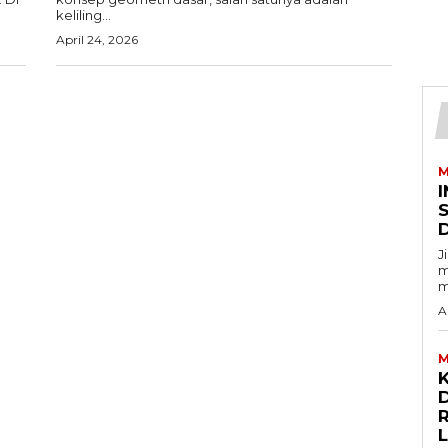
keliling...
April 24, 2026
M
I
J
m
m
A
M
D