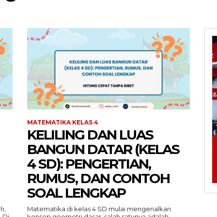
MATEMATIKA KELAS 4
KELILING DAN LUAS
BANGUN DATAR (KELAS
4 SD): PENGERTIAN,
RUMUS, DAN CONTOH
SOAL LENGKAP
h,
Matematika di kelas 4 SD mulai mengenalkan
 Di
konsep geometri dasar, salah satunya adalah