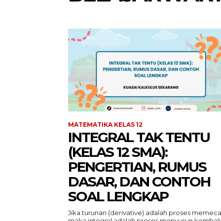
MATEMATIKA KELAS 12
INTEGRAL TAK TENTU
(KELAS 12 SMA):
PENGERTIAN, RUMUS
DASAR, DAN CONTOH
SOAL LENGKAP
Jika turunan (derivative) adalah proses memeca
maka integral adalah proses menyusun kembali.