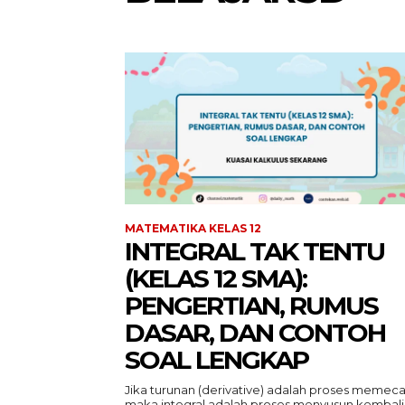
MATEMATIKA KELAS 12
INTEGRAL TAK TENTU
(KELAS 12 SMA):
PENGERTIAN, RUMUS
DASAR, DAN CONTOH
SOAL LENGKAP
Jika turunan (derivative) adalah proses memeca
maka integral adalah proses menyusun kembali.