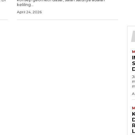
keliling...
April 24, 2026
M
I
J
m
m
A
M
D