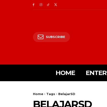
SUBSCRIBE
HOME
ENTER
Home
Tags
BelajarSD
BELAJARSD