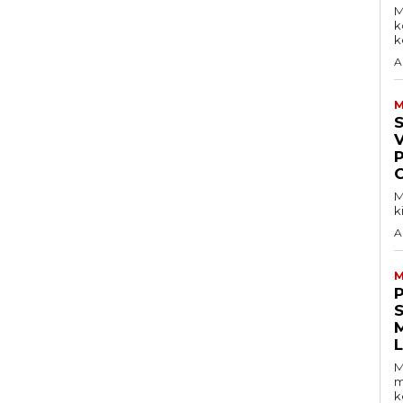
M
k
ke
A
M
V
M
k
A
M
S
M
m
k