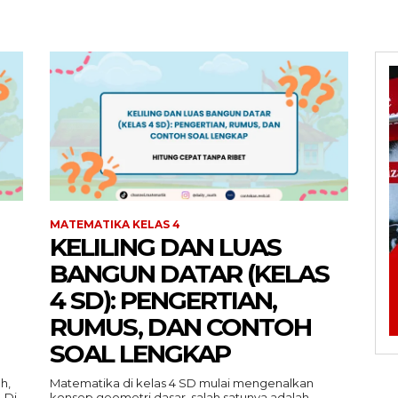
MATEMATIKA KELAS 4
KELILING DAN LUAS
BANGUN DATAR (KELAS
4 SD): PENGERTIAN,
RUMUS, DAN CONTOH
SOAL LENGKAP
h,
Matematika di kelas 4 SD mulai mengenalkan
 Di
konsep geometri dasar, salah satunya adalah