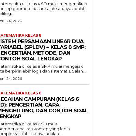
atematika di kelas 4 SD mulai mengenalkan
onsep geometri dasar, salah satunya adalah
liling...
pril 24, 2026
ATEMATIKA KELAS 8
SISTEM PERSAMAAN LINEAR DUA
ARIABEL (SPLDV) – KELAS 8 SMP:
PENGERTIAN, METODE, DAN
CONTOH SOAL LENGKAP
atematika di kelas 8 SMP mulai mengajak
ita berpikir lebih logis dan sistematis. Salah...
pril 24, 2026
ATEMATIKA KELAS 6
PECAHAN CAMPURAN (KELAS 6
D): PENGERTIAN, CARA
MENGHITUNG, DAN CONTOH SOAL
LENGKAP
atematika di kelas 6 SD mulai
emperkenalkan konsep yang lebih
ompleks, salah satunya adalah...