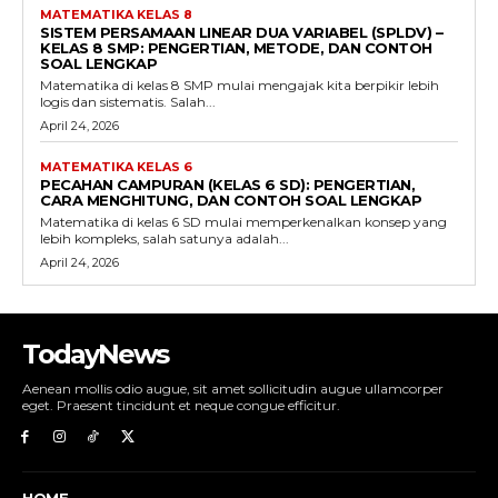
MATEMATIKA KELAS 8
SISTEM PERSAMAAN LINEAR DUA VARIABEL (SPLDV) –
KELAS 8 SMP: PENGERTIAN, METODE, DAN CONTOH
SOAL LENGKAP
Matematika di kelas 8 SMP mulai mengajak kita berpikir lebih
logis dan sistematis. Salah...
April 24, 2026
MATEMATIKA KELAS 6
PECAHAN CAMPURAN (KELAS 6 SD): PENGERTIAN,
CARA MENGHITUNG, DAN CONTOH SOAL LENGKAP
Matematika di kelas 6 SD mulai memperkenalkan konsep yang
lebih kompleks, salah satunya adalah...
April 24, 2026
TodayNews
Aenean mollis odio augue, sit amet sollicitudin augue ullamcorper
eget. Praesent tincidunt et neque congue efficitur.
HOME