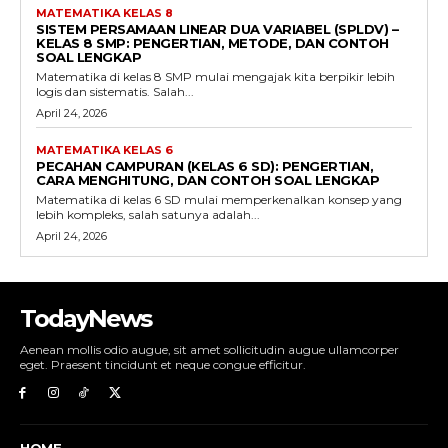
MATEMATIKA KELAS 8
SISTEM PERSAMAAN LINEAR DUA VARIABEL (SPLDV) –
KELAS 8 SMP: PENGERTIAN, METODE, DAN CONTOH
SOAL LENGKAP
Matematika di kelas 8 SMP mulai mengajak kita berpikir lebih
logis dan sistematis. Salah...
April 24, 2026
MATEMATIKA KELAS 6
PECAHAN CAMPURAN (KELAS 6 SD): PENGERTIAN,
CARA MENGHITUNG, DAN CONTOH SOAL LENGKAP
Matematika di kelas 6 SD mulai memperkenalkan konsep yang
lebih kompleks, salah satunya adalah...
April 24, 2026
TodayNews
Aenean mollis odio augue, sit amet sollicitudin augue ullamcorper
eget. Praesent tincidunt et neque congue efficitur.
HOME