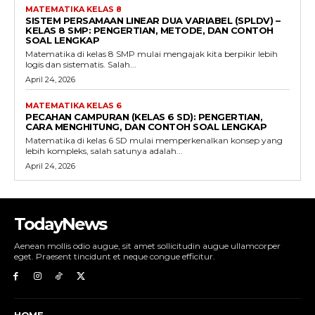
MATEMATIKA KELAS 8
SISTEM PERSAMAAN LINEAR DUA VARIABEL (SPLDV) –
KELAS 8 SMP: PENGERTIAN, METODE, DAN CONTOH
SOAL LENGKAP
Matematika di kelas 8 SMP mulai mengajak kita berpikir lebih
logis dan sistematis. Salah...
April 24, 2026
MATEMATIKA KELAS 6
PECAHAN CAMPURAN (KELAS 6 SD): PENGERTIAN,
CARA MENGHITUNG, DAN CONTOH SOAL LENGKAP
Matematika di kelas 6 SD mulai memperkenalkan konsep yang
lebih kompleks, salah satunya adalah...
April 24, 2026
TodayNews
Aenean mollis odio augue, sit amet sollicitudin augue ullamcorper
eget. Praesent tincidunt et neque congue efficitur.
HOME