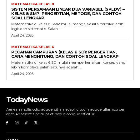
MATEMATIKA KELAS 8
SISTEM PERSAMAAN LINEAR DUA VARIABEL (SPLDV) –
KELAS 8 SMP: PENGERTIAN, METODE, DAN CONTOH
SOAL LENGKAP
Matematika di kelas 8 SMP mulai mengajak kita berpikir lebih
logis dan sistematis. Salah...
April 24, 2026
MATEMATIKA KELAS 6
PECAHAN CAMPURAN (KELAS 6 SD): PENGERTIAN,
CARA MENGHITUNG, DAN CONTOH SOAL LENGKAP
Matematika di kelas 6 SD mulai memperkenalkan konsep yang
lebih kompleks, salah satunya adalah...
April 24, 2026
TodayNews
Aenean mollis odio augue, sit amet sollicitudin augue ullamcorper
eget. Praesent tincidunt et neque congue efficitur.
HOME