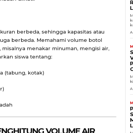
M
k
ke
ukuran berbeda, sehingga kapasitas atau
A
 juga berbeda. Memahami volume botol
M
i, misalnya menakar minuman, mengisi air,
rkan siswa tentang:
V
 (tabung, kotak)
M
k
r)
A
M
wadah
S
NGHITUNG VOLUME AIR
M