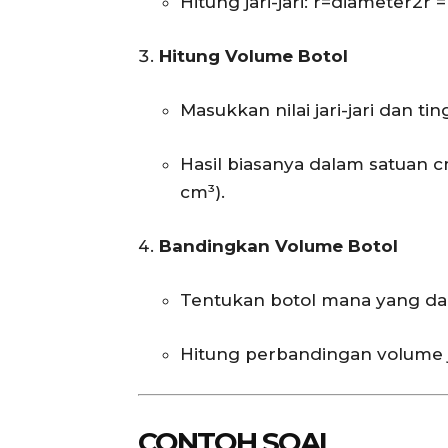
Hitung jari-jari:
r=diameter2r = 
Hitung Volume Botol
Masukkan nilai jari-jari dan t
Hasil biasanya dalam satuan cm³,
cm³).
Bandingkan Volume Botol
Tentukan botol mana yang da
Hitung perbandingan volume j
CONTOH SOAL