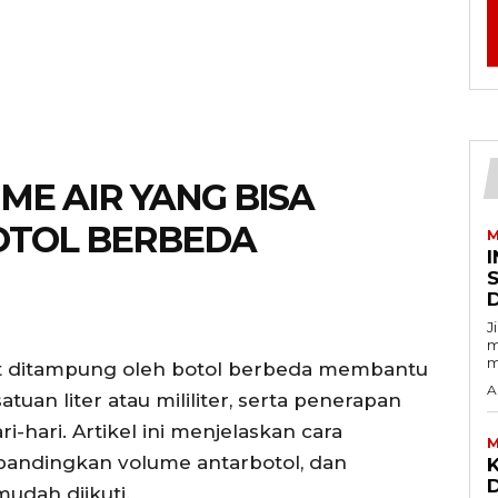
E AIR YANG BISA
OTOL BERBEDA
M
I
J
m
m
t ditampung oleh botol berbeda membantu
A
an liter atau mililiter, serta penerapan
hari. Artikel ini menjelaskan cara
M
bandingkan volume antarbotol, dan
D
udah diikuti.