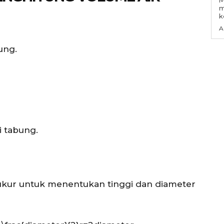
m
k
A
ung.
i tabung.
ukur untuk menentukan tinggi dan diameter