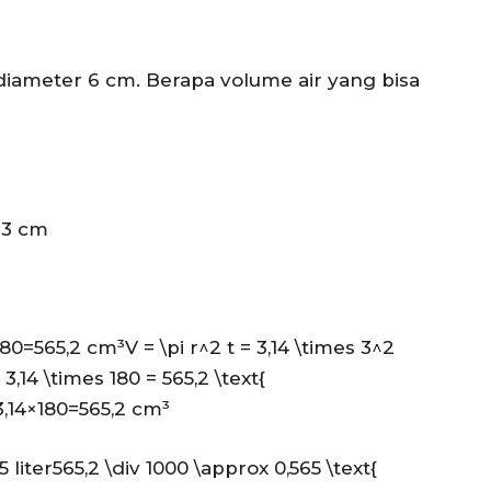
 diameter 6 cm. Berapa volume air yang bisa
=
3
cm
0=565,2 cm³V = \pi r^2 t = 3,14 \times 3^2
3,14 \times 180 = 565,2 \text{
3
,
14
×
180
=
565
,
2
cm³
 liter565,2 \div 1000 \approx 0,565 \text{