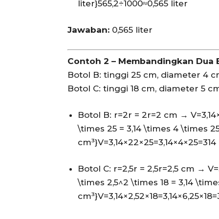
liter}
565
,
2
÷
1000
≈
0
,
565
liter
Jawaban:
0,565 liter
Contoh 2 – Membandingkan Dua 
Botol B: tinggi 25 cm, diameter 4 
Botol C: tinggi 18 cm, diameter 5 c
Botol B:
r=2r = 2
r
=
2
cm →
V=3,14
\times 25 = 3,14 \times 4 \times 25
cm³}
V
=
3
,
14
×
2
2
×
25
=
3
,
14
×
4
×
25
=
314
Botol C:
r=2,5r = 2,5
r
=
2
,
5
cm →
V=
\times 2,5^2 \times 18 = 3,14 \time
cm³}
V
=
3
,
14
×
2
,
5
2
×
18
=
3
,
14
×
6
,
25
×
18
=