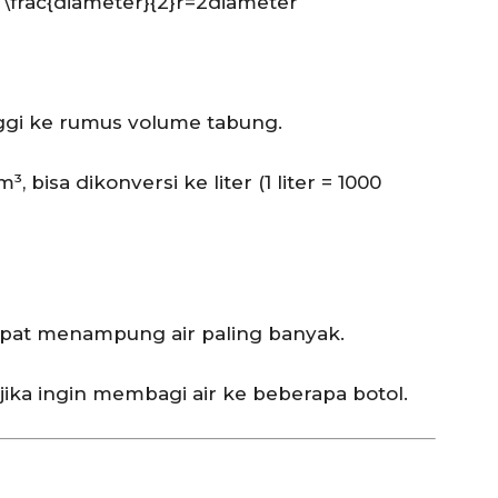
\frac{diameter}{2}
r
=
2
d
iam
e
t
er
inggi ke rumus volume tabung.
 bisa dikonversi ke liter (1 liter = 1000
pat menampung air paling banyak.
ika ingin membagi air ke beberapa botol.