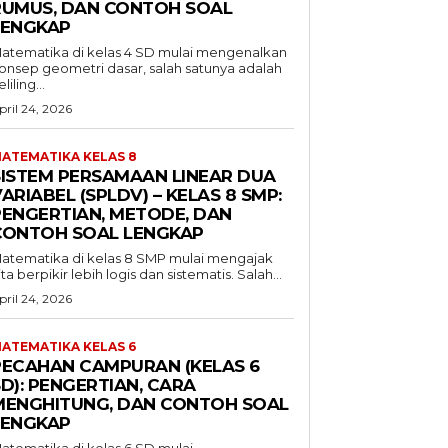
RUMUS, DAN CONTOH SOAL
LENGKAP
atematika di kelas 4 SD mulai mengenalkan
onsep geometri dasar, salah satunya adalah
liling...
pril 24, 2026
ATEMATIKA KELAS 8
SISTEM PERSAMAAN LINEAR DUA
ARIABEL (SPLDV) – KELAS 8 SMP:
PENGERTIAN, METODE, DAN
CONTOH SOAL LENGKAP
atematika di kelas 8 SMP mulai mengajak
ita berpikir lebih logis dan sistematis. Salah...
pril 24, 2026
ATEMATIKA KELAS 6
PECAHAN CAMPURAN (KELAS 6
D): PENGERTIAN, CARA
MENGHITUNG, DAN CONTOH SOAL
LENGKAP
atematika di kelas 6 SD mulai