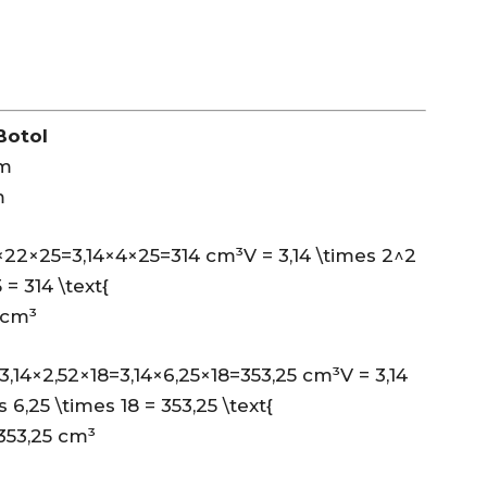
Botol
cm
m
×22×25=3,14×4×25=314 cm³V = 3,14 \times 2^2
 = 314 \text{
cm³
3,14×2,52×18=3,14×6,25×18=353,25 cm³V = 3,14
s 6,25 \times 18 = 353,25 \text{
353
,
25
cm³