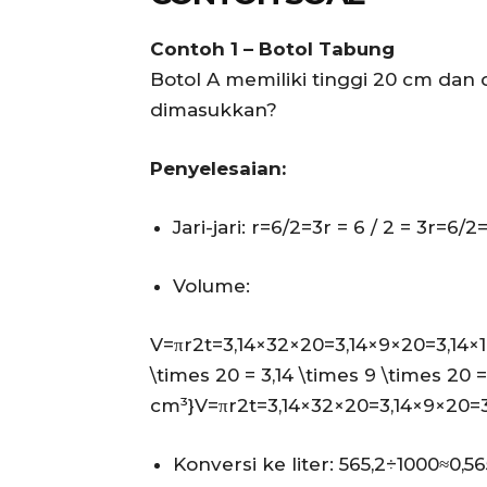
Contoh 1 – Botol Tabung
Botol A memiliki tinggi 20 cm dan
dimasukkan?
Penyelesaian:
Jari-jari:
r=6/2=3r = 6 / 2 = 3
r
=
6/2
Volume:
V=πr2t=3,14×32×20=3,14×9×20=3,14×18
\times 20 = 3,14 \times 9 \times 20 = 
cm³}
V
=
π
r
2
t
=
3
,
14
×
3
2
×
20
=
3
,
14
×
9
×
20
=
Konversi ke liter:
565,2÷1000≈0,565