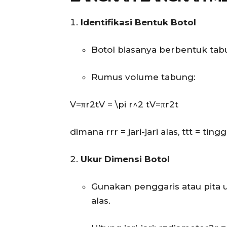
Identifikasi Bentuk Botol
Botol biasanya berbentuk tab
Rumus volume tabung:
V=πr2tV = \pi r^2 t
V
=
π
r
2
t
dimana
rr
r
= jari-jari alas,
tt
t
= tingg
Ukur Dimensi Botol
Gunakan penggaris atau pita 
alas.