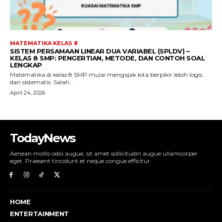
TodayNews
Aenean mollis odio augue, sit amet sollicitudin augue ullamcorper
eget. Praesent tincidunt et neque congue efficitur.
HOME
ENTERTAINMENT