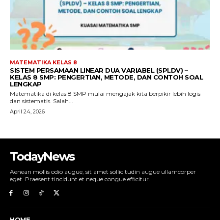
TodayNews
Aenean mollis odio augue, sit amet sollicitudin augue ullamcorper
eget. Praesent tincidunt et neque congue efficitur.
HOME