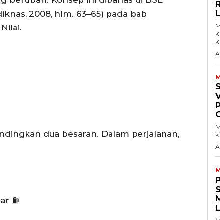
knas, 2008, hlm. 63–65) pada bab
M
ilai.
k
ke
A
M
V
M
dingkan dua besaran. Dalam perjalanan,
k
A
M
S
kar ⛽
M