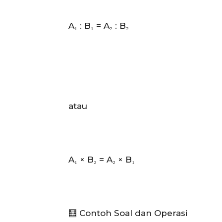
A₁ : B₁ = A₂ : B₂
atau
A₁ × B₂ = A₂ × B₁
🧮 Contoh Soal dan Operasi