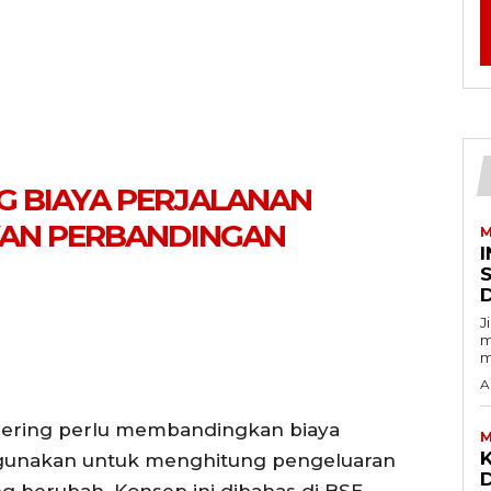
G BIAYA PERJALANAN
AN PERBANDINGAN
M
I
J
m
m
A
 sering perlu membandingkan biaya
M
digunakan untuk menghitung pengeluaran
D
g berubah. Konsep ini dibahas di BSE