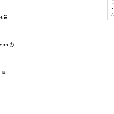
m
k
A
 🚍
nan ⏱️
lai