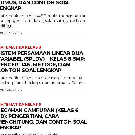
RUMUS, DAN CONTOH SOAL
LENGKAP
atematika di kelas 4 SD mulai mengenalkan
onsep geometri dasar, salah satunya adalah
liling...
pril 24, 2026
ATEMATIKA KELAS 8
SISTEM PERSAMAAN LINEAR DUA
ARIABEL (SPLDV) – KELAS 8 SMP:
PENGERTIAN, METODE, DAN
CONTOH SOAL LENGKAP
atematika di kelas 8 SMP mulai mengajak
ita berpikir lebih logis dan sistematis. Salah...
pril 24, 2026
ATEMATIKA KELAS 6
PECAHAN CAMPURAN (KELAS 6
D): PENGERTIAN, CARA
MENGHITUNG, DAN CONTOH SOAL
LENGKAP
atematika di kelas 6 SD mulai