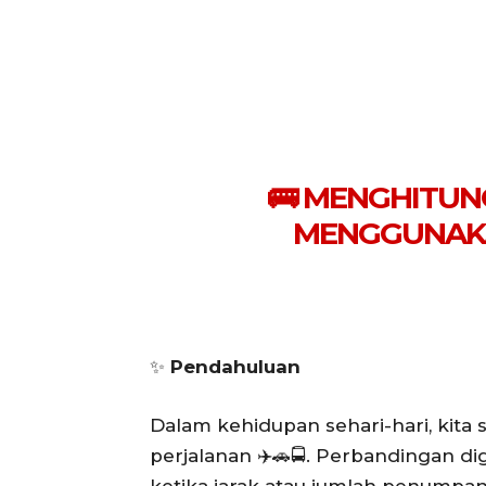
🚌 MENGHITUN
MENGGUNAK
✨
Pendahuluan
Dalam kehidupan sehari-hari, kita
perjalanan ✈️🚗🚍. Perbandingan 
ketika jarak atau jumlah penumpan