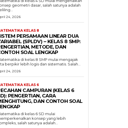
atematika di kelas 4 SD mulai mengenalkan
onsep geometri dasar, salah satunya adalah
liling...
pril 24, 2026
ATEMATIKA KELAS 8
SISTEM PERSAMAAN LINEAR DUA
ARIABEL (SPLDV) – KELAS 8 SMP:
PENGERTIAN, METODE, DAN
CONTOH SOAL LENGKAP
atematika di kelas 8 SMP mulai mengajak
ita berpikir lebih logis dan sistematis. Salah...
pril 24, 2026
ATEMATIKA KELAS 6
PECAHAN CAMPURAN (KELAS 6
D): PENGERTIAN, CARA
MENGHITUNG, DAN CONTOH SOAL
LENGKAP
atematika di kelas 6 SD mulai
emperkenalkan konsep yang lebih
ompleks, salah satunya adalah...