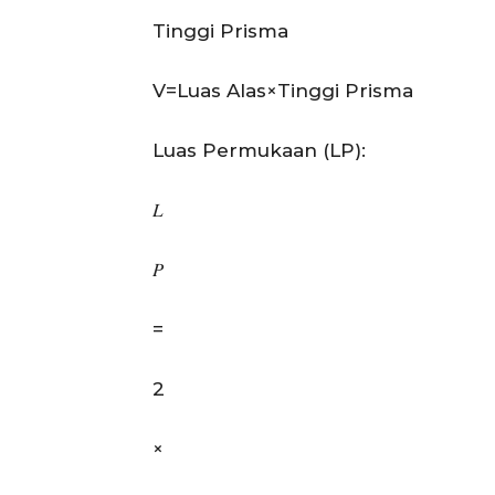
Tinggi Prisma
V=Luas Alas×Tinggi Prisma
Luas Permukaan (LP):
𝐿
𝑃
=
2
×