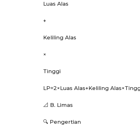
Luas Alas
+
Keliling Alas
×
Tinggi
LP=2×Luas Alas+Keliling Alas×Tingg
📐 B. Limas
🔍 Pengertian