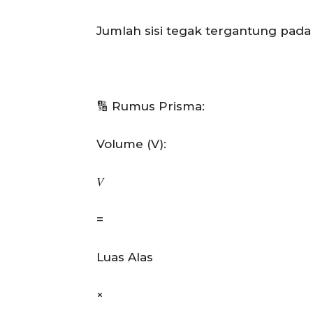
Jumlah sisi tegak tergantung pada
🔢 Rumus Prisma:
Volume (V):
𝑉
=
Luas Alas
×