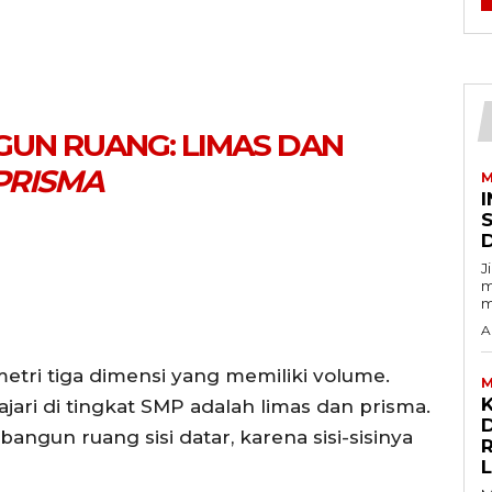
UN RUANG: LIMAS DAN
PRISMA
M
I
J
m
m
A
tri tiga dimensi yang memiliki volume.
M
ajari di tingkat SMP adalah limas dan prisma.
D
ngun ruang sisi datar, karena sisi-sisinya