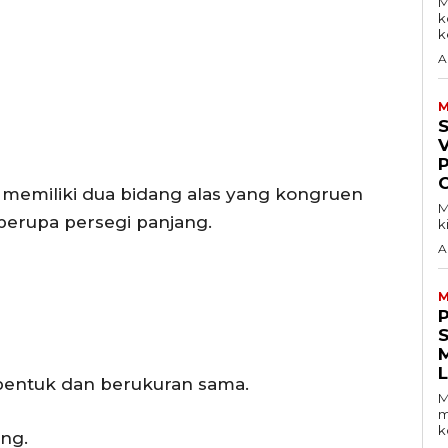
M
k
ke
A
M
V
memiliki dua bidang alas yang kongruen
M
a berupa persegi panjang.
k
A
M
S
rbentuk dan berukuran sama.
M
m
k
ang.