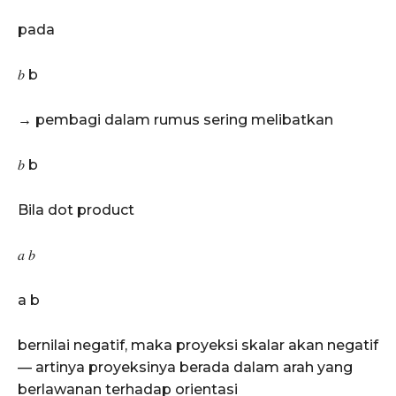
pada
𝑏 b
→ pembagi dalam rumus sering melibatkan
𝑏 b
Bila dot product
𝑎 𝑏
a b
bernilai negatif, maka proyeksi skalar akan negatif
— artinya proyeksinya berada dalam arah yang
berlawanan terhadap orientasi