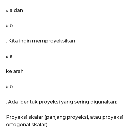
𝑎 a dan
𝑏 b
. Kita ingin memproyeksikan
𝑎 a
ke arah
𝑏 b
. Ada bentuk proyeksi yang sering digunakan:
Proyeksi skalar (panjang proyeksi, atau proyeksi
ortogonal skalar)