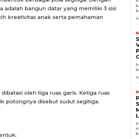
M
k
iga adalah bangun datar yang memiliki 3 sisi
ke
atih kreativitas anak serta pemahaman
A
M
V
M
k
A
ibatasi oleh tiga ruas garis. Ketiga ruas
M
titik potongnya disebut sudut segitiga.
S
M
m
k
entuk: