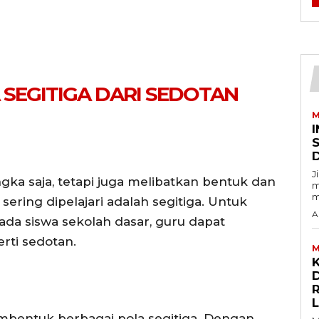
SEGITIGA DARI SEDOTAN
M
I
J
gka saja, tetapi juga melibatkan bentuk dan
m
m
sering dipelajari adalah segitiga. Untuk
A
da siswa sekolah dasar, guru dapat
ti sedotan.
M
D
bentuk berbagai pola segitiga. Dengan