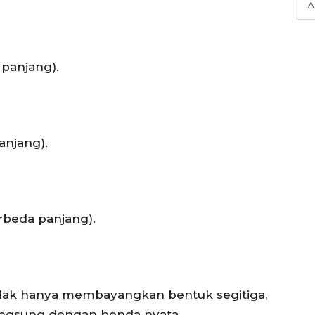
A
 panjang).
anjang).
rbeda panjang).
idak hanya membayangkan bentuk segitiga,
angsung dengan benda nyata.