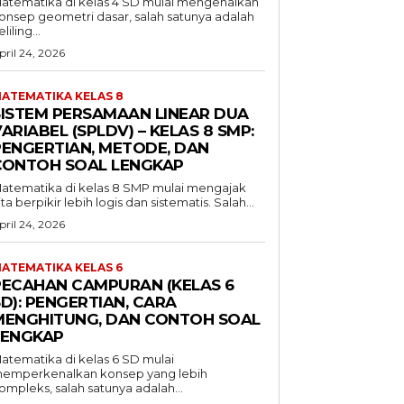
atematika di kelas 4 SD mulai mengenalkan
onsep geometri dasar, salah satunya adalah
liling...
pril 24, 2026
ATEMATIKA KELAS 8
SISTEM PERSAMAAN LINEAR DUA
ARIABEL (SPLDV) – KELAS 8 SMP:
PENGERTIAN, METODE, DAN
CONTOH SOAL LENGKAP
atematika di kelas 8 SMP mulai mengajak
ita berpikir lebih logis dan sistematis. Salah...
pril 24, 2026
ATEMATIKA KELAS 6
PECAHAN CAMPURAN (KELAS 6
D): PENGERTIAN, CARA
MENGHITUNG, DAN CONTOH SOAL
LENGKAP
atematika di kelas 6 SD mulai
emperkenalkan konsep yang lebih
ompleks, salah satunya adalah...