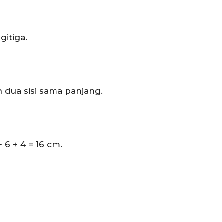
itiga.
 dua sisi sama panjang.
 6 + 4 = 16 cm.